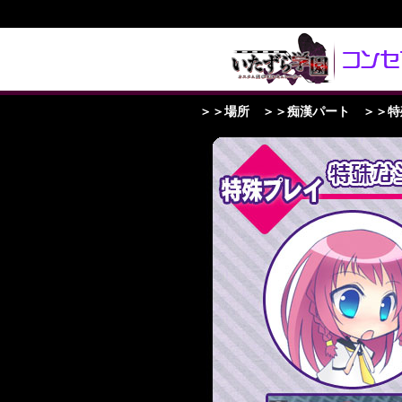
＞＞
場所
＞＞
痴漢パート
＞＞
特