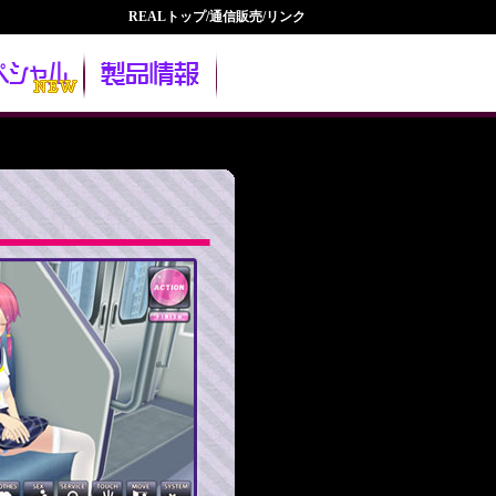
REALトップ
/
通信販売
/
リンク