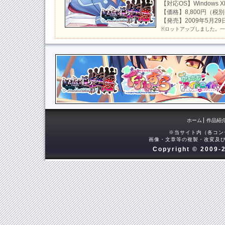
【対応OS】Windows XP/
2016-05-12
【価格】8,800円（税
『いたずら家庭教師』マスターアップしま
【発売】2009年5月29
※ロットアップしました。
2016-05-04
『いたずら家庭教師』デモムービー公開！
2016-04-28
『いたずら家庭教師』ＤＬＣキャンペーン
ンボイス開始
2016-04-22
『いたずら家庭教師』予約特典情報＋シス
新！
ホーム
作品紹
2016-04-15
※当サイト内（各コン
『いたずら家庭教師』キャラクターページ
画像・文章等の複製・改変及び
Copyright © 2009-2
2016-04-08
『いたずら家庭教師』システムページ更新
2016-04-01
『いたずら家庭教師』キャスト情報を公開
2016-03-25
『いたずら家庭教師』キャラクターページ