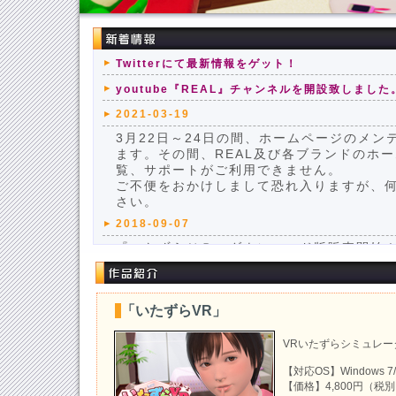
Twitterにて最新情報をゲット！
youtube『REAL』チャンネルを開設致しました
2021-03-19
3月22日～24日の間、ホームページのメン
ます。その間、REAL及び各ブランドのホ
覧、サポートがご利用できません。
ご不便をおかけしまして恐れ入りますが、
さい。
2018-09-07
『いたずらＶＲ』ダウンロード版販売開始
2018-07-27
『いたずらＶＲ』本日発売！
「いたずらVR」
2018-07-13
『いたずらＶＲ』ネット認証に関する重要
VRいたずらシミュレー
2018-07-06
【対応OS】Windows 7/8
『いたずらＶＲ』マスターアップしました
【価格】4,800円（税