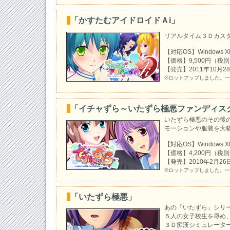
2016-06-17
「かすたむアイドロイドＡi」
『いたずら家庭教師』ＤＬＣ第３弾公開致
リアルタイム３Ｄカス
2016-06-10
『いたずら家庭教師』ＤＬＣ第２弾公開致
【対応OS】Windows XP/
【価格】9,500円（税
2016-06-09
【発売】2011年10月2
『いたずら家庭教師』プログラム修正パッ
※ロットアップしました。
た！
2016-06-03
「イチャずら～いたずら極悪ファンディス
『いたずら家庭教師』ＤＬＣ第１弾公開致
いたずら極悪のその後
2016-05-27
モーションや服装を大
『いたずら家庭教師』本日発売！／プログ
【対応OS】Windows XP/
配信！／色紙プレゼントキャンペーン３！
【価格】4,200円（税
【発売】2010年2月26
2016-05-20
※ロットアップしました。
『いたずら家庭教師』色紙プレゼントキャ
イベントＣＧ公開！
「いたずら極悪」
2016-05-13
あの「いたずら」シリ
『いたずら家庭教師』体験版公開！／色紙
５人の女子校生を辱め
ンペーン！
３Ｄ痴漢シミュレータ