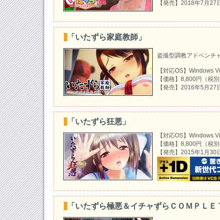
【発売】2018年7月27
2018-07-06
『いたずらＶＲ』体験版を公開致しました
2018-06-29
「いたずら家庭教師」
『いたずらＶＲ』システムページを更新し
盗撮型調教アドベンチ
2018-06-19
『いたずらＶＲ』予約特典情報を公開しま
【対応OS】Windows Vist
【価格】8,800円（税
2018-06-08
【発売】2016年5月27
『いたずらＶＲ』システムページを更新し
2018-05-18
「いたずら狂悪」
『いたずらＶＲ』システムページを更新し
2018-05-11
【対応OS】Windows Vist
【価格】8,800円（税
『いたずらＶＲ』システムページを公開し
【発売】2015年1月30
2018-04-27
『いたずらＶＲ』公式サイトオープン
2018-04-13
『いたずらＶＲ』ティザーサイト公開
「いたずら極悪＆イチャずらＣＯＭＰＬＥ
2017-12-23