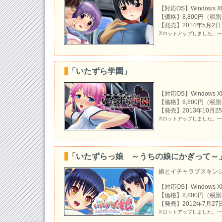
『かすたむアイドロイドAi』かすたむダウ
【対応OS】Windows XP/
しました！
【価格】8,800円（税
2017-12-19
【発売】2014年5月2日
※ロットアップしました。
『かすたむアイドロイドAi』サーバーメン
12/20～12/22迄一時停止させて頂きます
2016-09-18
「いたずら学園」
『いたずら家庭教師』DMM.comにてダウ
中！
【対応OS】Windows XP/V
2016-07-15
【価格】8,800円（税
『いたずら家庭教師』ＤＬＣ第７弾公開致
【発売】2013年10月2
※ロットアップしました。
2016-07-08
『いたずら家庭教師』ＤＬＣ第６弾公開致
2016-07-02
「いたずらっ娘 ～うちの娘にかぎって～
『いたずら家庭教師』ＤＬＣ第５弾公開致
娘とイチャラブスキン
2016-06-30
『いたずら家庭教師』プログラム修正パッ
【対応OS】Windows XP/
た！
【価格】8,800円（税
【発売】2012年7月27
2016-06-24
※ロットアップしました。
『いたずら家庭教師』ＤＬＣ第４弾公開致