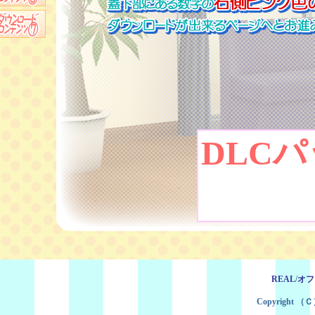
DLC
REAL
/
オフ
Copyright （Ｃ）2