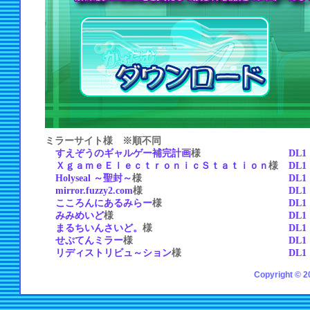
ミラーサイト様 ※順不同
すえぞうのギャルゲー補完計画
様
DL1
ＸｇａｍｅＥｌｅｃｔｒｏｎｉｃＳｔａｔｉｏｎ
様
DL1
Holyseal ～聖封～
様
DL1
mirror.fuzzy2.com
様
DL1
こころんにあるみらー
様
DL1
みみめいど
様
DL1
まるちいんさいど。
様
DL1
せぷてんミラー
様
DL1
リディストリビュ～ション
様
DL1
Copyright © 2